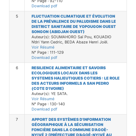
N° Page : 92-110
Download pdf
5
FLUCTUATION CLIMATIQUE ET ÉVOLUTION
DE LA PRÉVALENCE DU PALUDISME DANS LE
DISTRICT SANITAIRE DE YOPOUGON OUEST
SONGON (ABIDJAN OUEST)
Auteur(s): SOUMAHORO Saï Pou, KOUADIO
N’dri Yann Cedric, BEDA Abaze Henri Joël.
Voir Résumé
N° Page : 111-129
Download pdf
6
RESILIENCE ALIMENTAIRE ET SAVOIRS
ECOLOGIQUES LOCAUX DANS LES
SYSTEMES HALIEUTIQUES COTIERS : LE ROLE
DES ACTEURS INFORMELS A SAN PEDRO
(COTE D’IVOIRE)
Auteur(s): YE SATA.
Voir Résumé
N° Page : 130-140
Download pdf
7
APPORT DES SYSTÈMES D’INFORMATION
GÉOGRAPHIQUE À LA SÉCURISATION
FONCIÈRE DANS LA COMMUNE D’AGOÈ-
NYIVÉ 2 (PRÉFECTURE D’AGOÉ-NYIVÉ AU