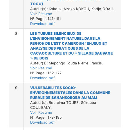
TOGO)
Auteur(s): Kokouvi Azoko KOKOU, Kodjo ODAH.
Voir Résumé
N° Page : 141-161
Download pdf
8
LES TUEURS SILENCIEUX DE
L’ENVIRONNEMENT NATUREL DANS LA
REGION DE L’EST CAMEROUN : ENJEUX ET
ANALYSE DES PRATIQUES DE LA
CACAOCULTURE ET DU « SILLAGE SAUVAGE
» DE BOIS
Auteur(s): Mepongo Fouda Pierre Francis.
Voir Résumé
N° Page : 162-177
Download pdf
9
VULNERABILITES SOCIO-
ENVIRONNEMENTALES DANS LA COMMUNE
RURALE DE SANANKOROBA AU MALI
Auteur(s): Bouréima TOURE, Sékouba
COULIBALY.
Voir Résumé
N° Page : 179-195
Download pdf