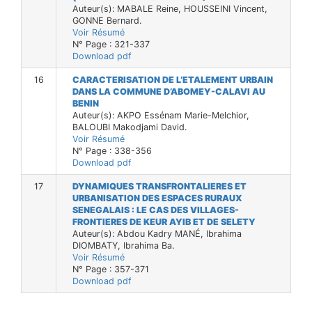
Auteur(s): MABALE Reine, HOUSSEINI Vincent,
GONNE Bernard.
Voir Résumé
N° Page : 321-337
Download pdf
16
CARACTERISATION DE L’ETALEMENT URBAIN
DANS LA COMMUNE D’ABOMEY-CALAVI AU
BENIN
Auteur(s): AKPO Essénam Marie-Melchior,
BALOUBI Makodjami David.
Voir Résumé
N° Page : 338-356
Download pdf
17
DYNAMIQUES TRANSFRONTALIERES ET
URBANISATION DES ESPACES RURAUX
SENEGALAIS : LE CAS DES VILLAGES-
FRONTIERES DE KEUR AYIB ET DE SELETY
Auteur(s): Abdou Kadry MANÉ, Ibrahima
DIOMBATY, Ibrahima Ba.
Voir Résumé
N° Page : 357-371
Download pdf