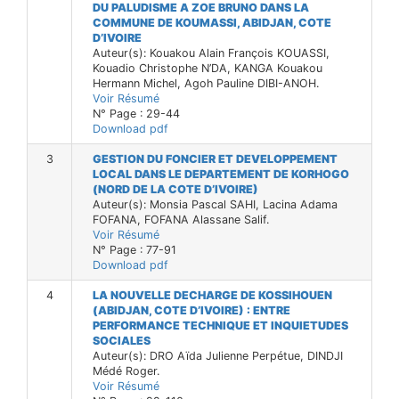
DU PALUDISME A ZOE BRUNO DANS LA
COMMUNE DE KOUMASSI, ABIDJAN, COTE
D’IVOIRE
Auteur(s): Kouakou Alain François KOUASSI,
Kouadio Christophe N’DA, KANGA Kouakou
Hermann Michel, Agoh Pauline DIBI-ANOH.
Voir Résumé
N° Page : 29-44
Download pdf
3
GESTION DU FONCIER ET DEVELOPPEMENT
LOCAL DANS LE DEPARTEMENT DE KORHOGO
(NORD DE LA COTE D’IVOIRE)
Auteur(s): Monsia Pascal SAHI, Lacina Adama
FOFANA, FOFANA Alassane Salif.
Voir Résumé
N° Page : 77-91
Download pdf
4
LA NOUVELLE DECHARGE DE KOSSIHOUEN
(ABIDJAN, COTE D’IVOIRE) : ENTRE
PERFORMANCE TECHNIQUE ET INQUIETUDES
SOCIALES
Auteur(s): DRO Aïda Julienne Perpétue, DINDJI
Médé Roger.
Voir Résumé