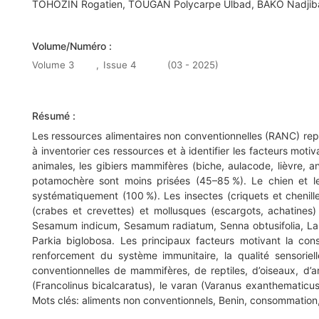
TOHOZIN Rogatien, TOUGAN Polycarpe Ulbad, BAKO Nadjib
Volume/Numéro :
Volume 3
,
Issue 4
(03 - 2025)
Résumé :
Les ressources alimentaires non conventionnelles (RANC) re
à inventorier ces ressources et à identifier les facteurs mo
animales, les gibiers mammifères (biche, aulacode, lièvre, 
potamochère sont moins prisées (45–85 %). Le chien et l
systématiquement (100 %). Les insectes (criquets et chenil
(crabes et crevettes) et mollusques (escargots, achatin
Sesamum indicum, Sesamum radiatum, Senna obtusifolia, Launa
Parkia biglobosa. Les principaux facteurs motivant la cons
renforcement du système immunitaire, la qualité sensoriell
conventionnelles de mammifères, de reptiles, d’oiseaux, d’
(Francolinus bicalcaratus), le varan (Varanus exanthematicus)
Mots clés: aliments non conventionnels, Benin, consommation, 