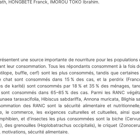
ath, HONGBETE Franck, IMOROU TOKO Ibrahim.
présentent une source importante de nourriture pour les population
tivant leur consommation. Tous les répondants consomment à la fois
antilope, buffle, cerf) sont les plus consommés, tandis que certain
e chat sont consommés dans 15 % des cas, et la perdrix (Francol
les de karité) sont consommés par 18 % et 35 % des ménages, tandis
es) sont consommés dans 65–85 % des cas. Parmi les RANC végéta
ea taraxacifolia, Hibiscus sabdariffa, Annona muricata, Blighia s
ommation des RANC sont la sécurité alimentaire et nutritionnelle
e, le commerce, les exigences culturelles et cultuelles, ainsi q
amphibien, et d’insectes les plus consommées sont la biche (Cervus
, des grenouilles (Hoplobatrachus occipitalis), le criquet (Zonocerus
motivations, sécurité alimentaire.