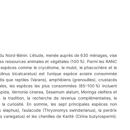
s du Nord-Bénin. L’étude, menée auprès de 630 ménages, vise
 des ressources animales et végétales (100 %). Parmi les RANC
es espèces comme le crycétome, le mulot, le phacochère et le
inus bicalcaratus) est l’unique espèce aviaire consommée
 que reptiles (Varans), amphibiens (grenouilles), crustacés
les, les espèces les plus consommées (85–100 %) incluent
apida, Vernonia cinerea, Sesamum alatum, Moringa oleifera et
, la tradition, la recherche de revenus complémentaires, le
ue la curiosité. En somme, les sept principales espèces non
 elaphus), l’aulacode (Thryonomys swinderianus), la perdrix
 variegatus) et les chenilles de Karité (Cirina butyrospermi).