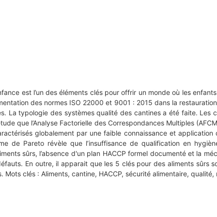
’enfance est l’un des éléments clés pour offrir un monde où les enfants 
lémentation des normes ISO 22000 et 9001 : 2015 dans la restauration 
és. La typologie des systèmes qualité des cantines a été faite. Les
 l’étude que l’Analyse Factorielle des Correspondances Multiples (A
 caractérisés globalement par une faible connaissance et applicatio
de Pareto révèle que l’insuffisance de qualification en hygiène 
aliments sûrs, l’absence d'un plan HACCP formel documenté et la m
éfauts. En outre, il apparait que les 5 clés pour des aliments sûrs
 Mots clés : Aliments, cantine, HACCP, sécurité alimentaire, qualité, r