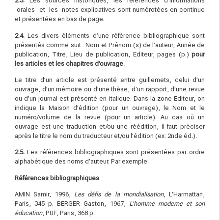
2.3.
Les sources historiques, les références d’informations
orales et les notes explicatives sont numérotées en continue
et présentées en bas de page.
2.4.
Les divers éléments d’une référence bibliographique sont
présentés comme suit : Nom et Prénom (s) de l’auteur, Année de
publication, Titre, Lieu de publication, Editeur, pages (p.)
p
our
les articles et les chapitres d’ouvrage.
Le titre d’un article est présenté entre guillemets, celui d’un
ouvrage, d’un mémoire ou d’une thèse, d’un rapport, d’une revue
ou d’un journal est présenté en italique. Dans la zone Editeur, on
indique la Maison d’édition (pour un ouvrage), le Nom et le
numéro/volume de la revue (pour un article). Au cas où un
ouvrage est une traduction et/ou une réédition, il faut préciser
après le titre le nom du traducteur et/ou l’édition (ex: 2nde éd.).
2.5.
Les références bibliographiques sont présentées par ordre
alphabétique des noms d’auteur. Par exemple:
Références bibliographiques
AMIN Samir, 1996,
Les défis de la mondialisation
, L’Harmattan,
Paris, 345 p. BERGER Gaston, 1967,
L’homme moderne et son
éducation
, PUF, Paris, 368 p.