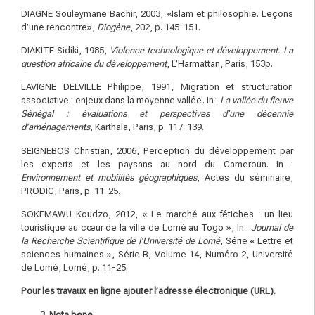
DIAGNE Souleymane Bachir, 2003, «Islam et philosophie. Leçons
d’une rencontre»,
Diogène
, 202, p. 145-151.
DIAKITE Sidiki, 1985,
Violence technologique et développement. La
question africaine du développement
, L’Harmattan, Paris, 153p.
LAVIGNE DELVILLE Philippe, 1991, Migration et structuration
associative : enjeux dans la moyenne vallée. In :
La vallée du fleuve
Sénégal : évaluations et perspectives d’une décennie
d’aménagements
, Karthala, Paris, p. 117-139.
SEIGNEBOS Christian, 2006, Perception du développement par
les experts et les paysans au nord du Cameroun. In :
Environnement et mobilités géographiques
, Actes du séminaire,
PRODIG, Paris, p. 11-25.
SOKEMAWU Koudzo, 2012, « Le marché aux fétiches : un lieu
touristique au cœur de la ville de Lomé au Togo », In :
Journal de
la Recherche Scientifique de l’Université de Lomé
, Série « Lettre et
sciences humaines », Série B, Volume 14, Numéro 2, Université
de Lomé, Lomé, p. 11-25.
P
o
u
r les travaux en ligne ajouter l’adresse électronique (URL).
Nota bene