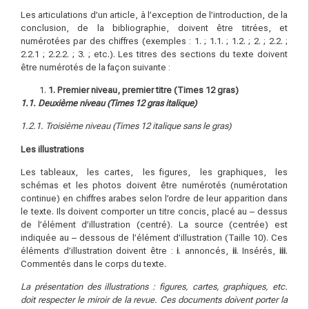
Les articulations d’un article, à l’exception de l’introduction, de la
conclusion, de la bibliographie, doivent être titrées, et
numérotées par des chiffres (exemples : 1. ; 1.1. ; 1.2. ; 2. ; 2.2. ;
2.2.1 ; 2.2.2. ; 3. ; etc.). Les titres des sections du texte doivent
être numérotés de la façon suivante :
1
. Premier niveau, premier titre (Times 12 gras)
1
.
1
. Deuxième niveau (Times 12 gras italique)
1
.
2
.
1
. Troisième niveau (Times 12 italique sans le gras)
L
e
s illustrations
Les tableaux, les cartes, les figures, les graphiques, les
schémas et les photos doivent être numérotés (numérotation
continue) en chiffres arabes selon l’ordre de leur apparition dans
le texte. Ils doivent comporter un titre concis, placé au – dessus
de l’élément d’illustration (centré). La source (centrée) est
indiquée au – dessous de l’élément d’illustration (Taille 10). Ces
éléments d’illustration doivent être :
i
. annoncés,
ii
. Insérés,
iii
.
Commentés dans le corps du texte.
L
a présentation des illustrations : figures, cartes, graphiques, etc.
doit respecter le miroir
d
e la revue. Ces documents doivent porter la