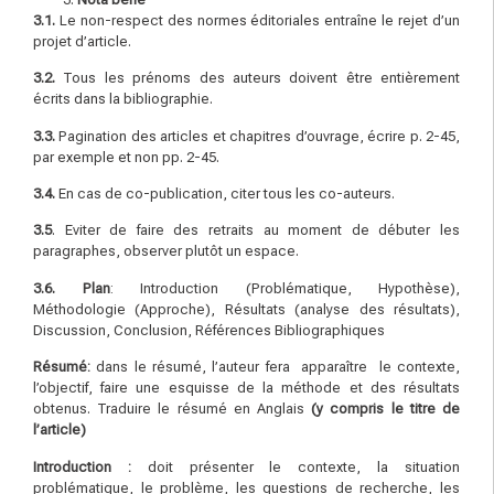
3.1.
Le non-respect des normes éditoriales entraîne le rejet d’un
projet d’article.
3.2.
Tous les prénoms des auteurs doivent être entièrement
écrits dans la bibliographie.
3.3.
Pagination des articles et chapitres d’ouvrage, écrire p. 2-45,
par exemple et non pp. 2-45.
3.4.
En cas de co-publication, citer tous les co-auteurs.
3.5
. Eviter de faire des retraits au moment de débuter les
paragraphes, observer plutôt un espace.
3.6. Plan
: Introduction (Problématique, Hypothèse),
Méthodologie (Approche), Résultats (analyse des résultats),
Discussion, Conclusion, Références Bibliographiques
Résumé:
dans le résumé, l’auteur fera apparaître le contexte,
l’objectif, faire une esquisse de la méthode et des résultats
obtenus. Traduire le résumé en Anglais
(y compris le titre de
l’article)
I
n
t
r
o
du
c
t
io
n
:
doit présenter le contexte, la situation
problématique, le problème, les questions de recherche, les