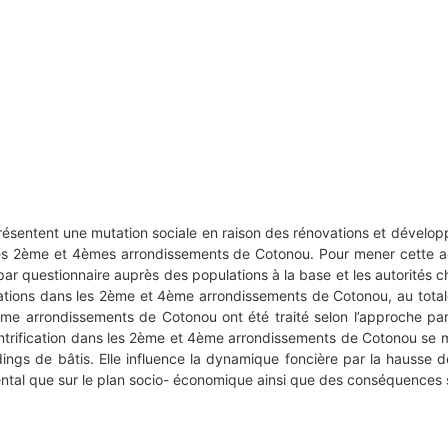
sentent une mutation sociale en raison des rénovations et développe
les 2ème et 4èmes arrondissements de Cotonou. Pour mener cette ac
ar questionnaire auprès des populations à la base et les autorités ch
stations dans les 2ème et 4ème arrondissements de Cotonou, au tota
ème arrondissements de Cotonou ont été traité selon l’approche par
gentrification dans les 2ème et 4ème arrondissements de Cotonou se 
ings de bâtis. Elle influence la dynamique foncière par la hausse
tal que sur le plan socio- économique ainsi que des conséquences su